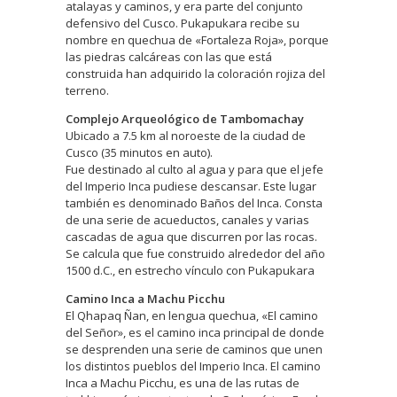
atalayas y caminos, y era parte del conjunto
defensivo del Cusco. Pukapukara recibe su
nombre en quechua de «Fortaleza Roja», porque
las piedras calcáreas con las que está
construida han adquirido la coloración rojiza del
terreno.
Complejo Arqueológico de Tambomachay
Ubicado a 7.5 km al noroeste de la ciudad de
Cusco (35 minutos en auto).
Fue destinado al culto al agua y para que el jefe
del Imperio Inca pudiese descansar. Este lugar
también es denominado Baños del Inca. Consta
de una serie de acueductos, canales y varias
cascadas de agua que discurren por las rocas.
Se calcula que fue construido alrededor del año
1500 d.C., en estrecho vínculo con Pukapukara
Camino Inca a Machu Picchu
El Qhapaq Ñan, en lengua quechua, «El camino
del Señor», es el camino inca principal de donde
se desprenden una serie de caminos que unen
los distintos pueblos del Imperio Inca. El camino
Inca a Machu Picchu, es una de las rutas de