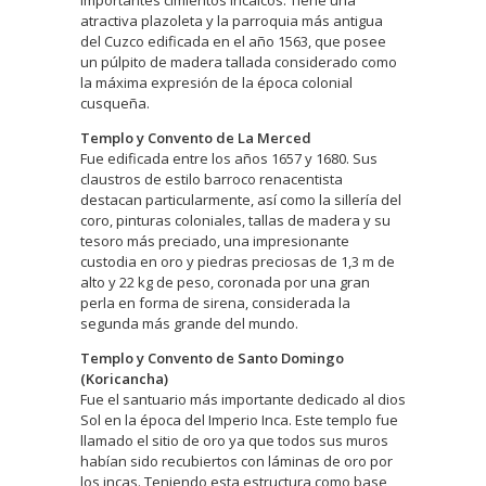
importantes cimientos incaicos. Tiene una
atractiva plazoleta y la parroquia más antigua
del Cuzco edificada en el año 1563, que posee
un púlpito de madera tallada considerado como
la máxima expresión de la época colonial
cusqueña.
Templo y Convento de La Merced
Fue edificada entre los años 1657 y 1680. Sus
claustros de estilo barroco renacentista
destacan particularmente, así como la sillería del
coro, pinturas coloniales, tallas de madera y su
tesoro más preciado, una impresionante
custodia en oro y piedras preciosas de 1,3 m de
alto y 22 kg de peso, coronada por una gran
perla en forma de sirena, considerada la
segunda más grande del mundo.
Templo y Convento de Santo Domingo
(Koricancha)
Fue el santuario más importante dedicado al dios
Sol en la época del Imperio Inca. Este templo fue
llamado el sitio de oro ya que todos sus muros
habían sido recubiertos con láminas de oro por
los incas. Teniendo esta estructura como base,