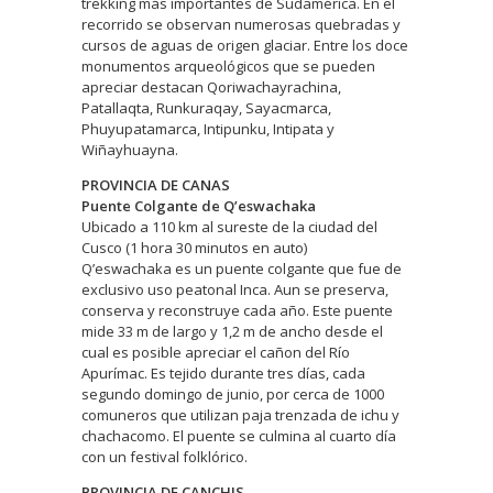
trekking más importantes de Sudamérica. En el
recorrido se observan numerosas quebradas y
cursos de aguas de origen glaciar. Entre los doce
monumentos arqueológicos que se pueden
apreciar destacan Qoriwachayrachina,
Patallaqta, Runkuraqay, Sayacmarca,
Phuyupatamarca, Intipunku, Intipata y
Wiñayhuayna.
PROVINCIA DE CANAS
Puente Colgante de Q’eswachaka
Ubicado a 110 km al sureste de la ciudad del
Cusco (1 hora 30 minutos en auto)
Q’eswachaka es un puente colgante que fue de
exclusivo uso peatonal Inca. Aun se preserva,
conserva y reconstruye cada año. Este puente
mide 33 m de largo y 1,2 m de ancho desde el
cual es posible apreciar el cañon del Río
Apurímac. Es tejido durante tres días, cada
segundo domingo de junio, por cerca de 1000
comuneros que utilizan paja trenzada de ichu y
chachacomo. El puente se culmina al cuarto día
con un festival folklórico.
PROVINCIA DE CANCHIS