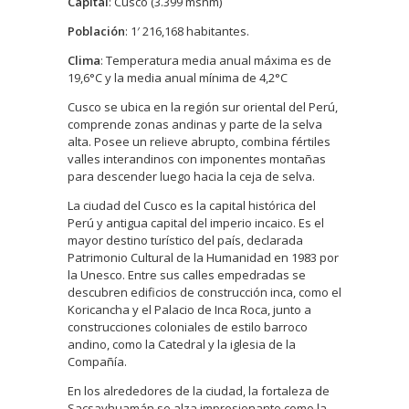
Capital
: Cusco (3.399 msnm)
Población
: 1′ 216,168 habitantes.
Clima
: Temperatura media anual máxima es de
19,6°C y la media anual mínima de 4,2°C
Cusco se ubica en la región sur oriental del Perú,
comprende zonas andinas y parte de la selva
alta. Posee un relieve abrupto, combina fértiles
valles interandinos con imponentes montañas
para descender luego hacia la ceja de selva.
La ciudad del Cusco es la capital histórica del
Perú y antigua capital del imperio incaico. Es el
mayor destino turístico del país, declarada
Patrimonio Cultural de la Humanidad en 1983 por
la Unesco. Entre sus calles empedradas se
descubren edificios de construcción inca, como el
Koricancha y el Palacio de Inca Roca, junto a
construcciones coloniales de estilo barroco
andino, como la Catedral y la iglesia de la
Compañía.
En los alrededores de la ciudad, la fortaleza de
Sacsayhuamán se alza impresionante como la