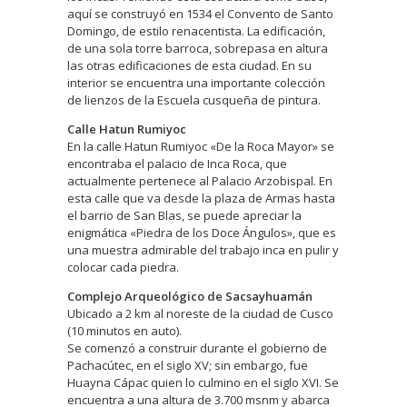
aquí se construyó en 1534 el Convento de Santo
Domingo, de estilo renacentista. La edificación,
de una sola torre barroca, sobrepasa en altura
las otras edificaciones de esta ciudad. En su
interior se encuentra una importante colección
de lienzos de la Escuela cusqueña de pintura.
Calle Hatun Rumiyoc
En la calle Hatun Rumiyoc «De la Roca Mayor» se
encontraba el palacio de Inca Roca, que
actualmente pertenece al Palacio Arzobispal. En
esta calle que va desde la plaza de Armas hasta
el barrio de San Blas, se puede apreciar la
enigmática «Piedra de los Doce Ángulos», que es
una muestra admirable del trabajo inca en pulir y
colocar cada piedra.
Complejo Arqueológico de Sacsayhuamán
Ubicado a 2 km al noreste de la ciudad de Cusco
(10 minutos en auto).
Se comenzó a construir durante el gobierno de
Pachacútec, en el siglo XV; sin embargo, fue
Huayna Cápac quien lo culmino en el siglo XVI. Se
encuentra a una altura de 3.700 msnm y abarca