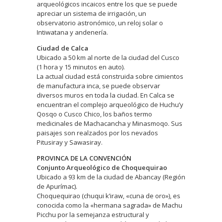
arqueológicos incaicos entre los que se puede
apreciar un sistema de irrigación, un
observatorio astronómico, un reloj solar o
Intiwatana y andenería.
Ciudad de Calca
Ubicado a 50 km al norte de la ciudad del Cusco
(1 hora y 15 minutos en auto).
La actual ciudad está construida sobre cimientos
de manufactura inca, se puede observar
diversos muros en toda la ciudad. En Calca se
encuentran el complejo arqueológico de Huchu’y
Qosqo o Cusco Chico, los baños termo
medicinales de Machacancha y Minasmoqo. Sus
paisajes son realzados por los nevados
Pitusiray y Sawasiray.
PROVINCA DE LA CONVENCIÓN
Conjunto Arqueológico de Choquequirao
Ubicado a 93 km de la ciudad de Abancay (Región
de Apurímac).
Choquequirao (chuqui k’iraw, «cuna de oro»), es
conocida como la «hermana sagrada» de Machu
Picchu por la semejanza estructural y