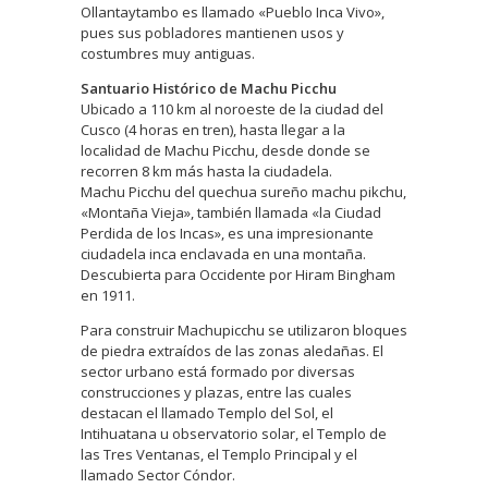
Ollantaytambo es llamado «Pueblo Inca Vivo»,
pues sus pobladores mantienen usos y
costumbres muy antiguas.
Santuario Histórico de Machu Picchu
Ubicado a 110 km al noroeste de la ciudad del
Cusco (4 horas en tren), hasta llegar a la
localidad de Machu Picchu, desde donde se
recorren 8 km más hasta la ciudadela.
Machu Picchu del quechua sureño machu pikchu,
«Montaña Vieja», también llamada «la Ciudad
Perdida de los Incas», es una impresionante
ciudadela inca enclavada en una montaña.
Descubierta para Occidente por Hiram Bingham
en 1911.
Para construir Machupicchu se utilizaron bloques
de piedra extraídos de las zonas aledañas. El
sector urbano está formado por diversas
construcciones y plazas, entre las cuales
destacan el llamado Templo del Sol, el
Intihuatana u observatorio solar, el Templo de
las Tres Ventanas, el Templo Principal y el
llamado Sector Cóndor.